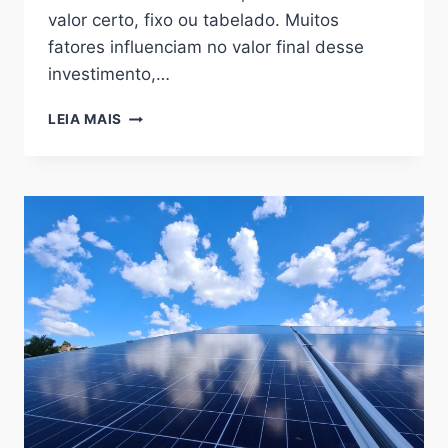
valor certo, fixo ou tabelado. Muitos
fatores influenciam no valor final desse
investimento,…
QUANTO
LEIA MAIS
CUSTA
A
AQUISIÇÃO
E
INSTALAÇÃO
DE
UM
SISTEMA
DE
ENERGIA
SOLAR
FOTOVOLTAICO?