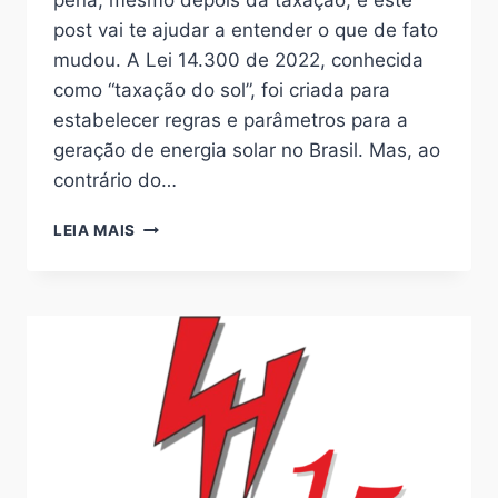
pena, mesmo depois da taxação, e este
post vai te ajudar a entender o que de fato
mudou. A Lei 14.300 de 2022, conhecida
como “taxação do sol”, foi criada para
estabelecer regras e parâmetros para a
geração de energia solar no Brasil. Mas, ao
contrário do…
ENERGIA
LEIA MAIS
SOLAR
AINDA
VALE
A
PENA
DEPOIS
DA
TAXAÇÃO?